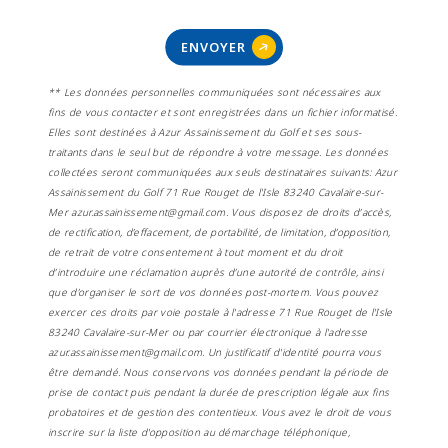
ENVOYER
** Les données personnelles communiquées sont nécessaires aux
fins de vous contacter et sont enregistrées dans un fichier informatisé.
Elles sont destinées à Azur Assainissement du Golf et ses sous-
traitants dans le seul but de répondre à votre message. Les données
collectées seront communiquées aux seuls destinataires suivants: Azur
Assainissement du Golf 71 Rue Rouget de l'Isle 83240 Cavalaire-sur-
Mer azur.assainissement@gmail.com. Vous disposez de droits d’accès,
de rectification, d’effacement, de portabilité, de limitation, d’opposition,
de retrait de votre consentement à tout moment et du droit
d’introduire une réclamation auprès d’une autorité de contrôle, ainsi
que d’organiser le sort de vos données post-mortem. Vous pouvez
exercer ces droits par voie postale à l'adresse 71 Rue Rouget de l'Isle
83240 Cavalaire-sur-Mer ou par courrier électronique à l'adresse
azur.assainissement@gmail.com. Un justificatif d'identité pourra vous
être demandé. Nous conservons vos données pendant la période de
prise de contact puis pendant la durée de prescription légale aux fins
probatoires et de gestion des contentieux. Vous avez le droit de vous
inscrire sur la liste d'opposition au démarchage téléphonique,