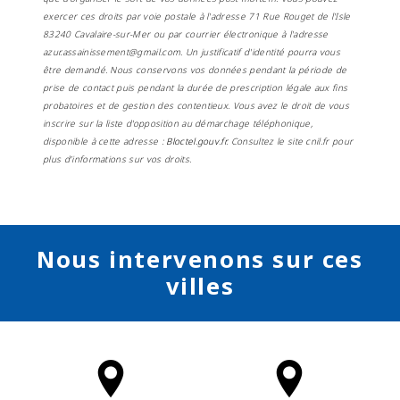
exercer ces droits par voie postale à l'adresse 71 Rue Rouget de l'Isle
83240 Cavalaire-sur-Mer ou par courrier électronique à l'adresse
azur.assainissement@gmail.com. Un justificatif d'identité pourra vous
être demandé. Nous conservons vos données pendant la période de
prise de contact puis pendant la durée de prescription légale aux fins
probatoires et de gestion des contentieux. Vous avez le droit de vous
inscrire sur la liste d'opposition au démarchage téléphonique,
disponible à cette adresse :
Bloctel.gouv.fr
. Consultez le site cnil.fr pour
plus d’informations sur vos droits.
Nous intervenons sur ces
villes