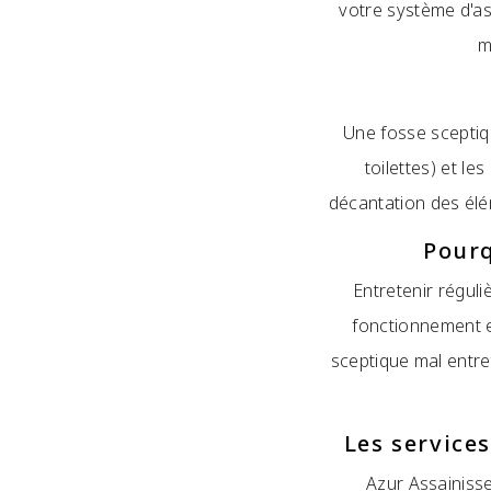
votre système d'as
m
Une fosse sceptiq
toilettes) et le
décantation des élém
Pourq
Entretenir régul
fonctionnement e
sceptique mal entr
Les service
Azur Assainisse