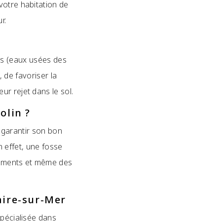
votre habitation de
r.
es (eaux usées des
, de favoriser la
ur rejet dans le sol.
olin ?
 garantir son bon
 effet, une fosse
gements et même des
aire-sur-Mer
spécialisée dans