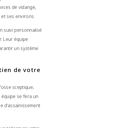
rvices de vidange,
 et ses environs.
n suivi personnalisé
r. Leur équipe
arantir un système
tien de votre
 fosse sceptique,
 équipe se fera un
me d'assainissement