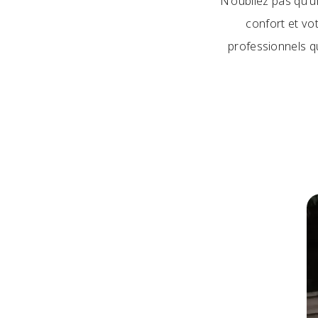
N'oubliez pas qu'u
confort et vo
professionnels q