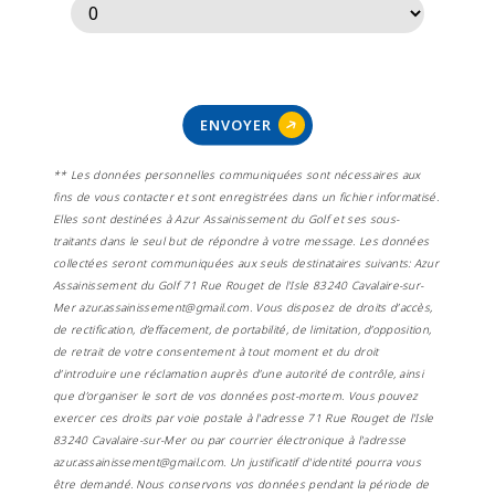
ENVOYER
** Les données personnelles communiquées sont nécessaires aux
fins de vous contacter et sont enregistrées dans un fichier informatisé.
Elles sont destinées à Azur Assainissement du Golf et ses sous-
traitants dans le seul but de répondre à votre message. Les données
collectées seront communiquées aux seuls destinataires suivants: Azur
Assainissement du Golf 71 Rue Rouget de l'Isle 83240 Cavalaire-sur-
Mer azur.assainissement@gmail.com. Vous disposez de droits d’accès,
de rectification, d’effacement, de portabilité, de limitation, d’opposition,
de retrait de votre consentement à tout moment et du droit
d’introduire une réclamation auprès d’une autorité de contrôle, ainsi
que d’organiser le sort de vos données post-mortem. Vous pouvez
exercer ces droits par voie postale à l'adresse 71 Rue Rouget de l'Isle
83240 Cavalaire-sur-Mer ou par courrier électronique à l'adresse
azur.assainissement@gmail.com. Un justificatif d'identité pourra vous
être demandé. Nous conservons vos données pendant la période de